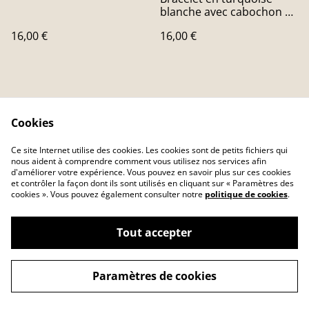
blanche avec cabochon en
erable
16,00 €
16,00 €
Cookies
Ce site Internet utilise des cookies. Les cookies sont de petits fichiers qui
nous aident à comprendre comment vous utilisez nos services afin
Contactez-nous
Conditions
d'améliorer votre expérience. Vous pouvez en savoir plus sur ces cookies
Politique de
Politique de cookies
et contrôler la façon dont ils sont utilisés en cliquant sur « Paramètres des
confidentialité
cookies ». Vous pouvez également consulter notre
politique de cookies
.
Tout accepter
©
2026
Feux des cieux
Paramètres de cookies
powered by