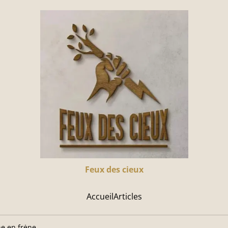
Feux des cieux
Accueil
Articles
e en frėne